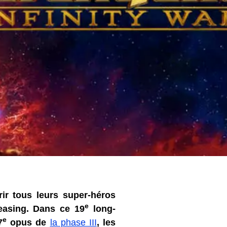
rir tous leurs super-héros
e
easing. Dans ce 19
long-
e
7
opus de
la phase III
, les