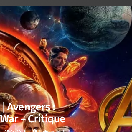
| Avengers :
 War – Critique
25/04/2018
3 minute read