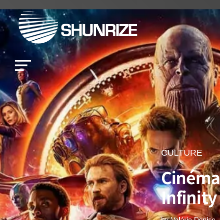
CULTURE
Cinéma 
Infinity
by
Valérie Denise