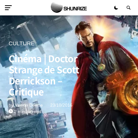
CULTURE
Cinéma | Doctor
Strange de Scott
Derrickson –
Critique
by
Valérie Denise
23/10/2016
2 minute read