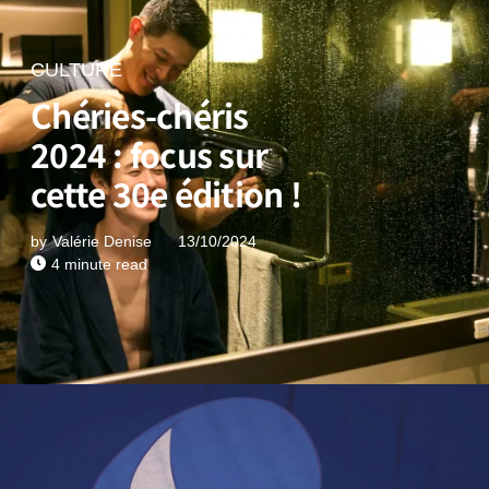
CULTURE
Chéries-chéris
2024 : focus sur
cette 30e édition !
by
Valérie Denise
13/10/2024
4 minute read