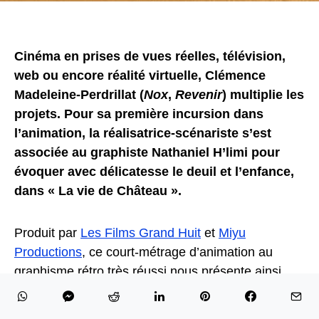
Cinéma en prises de vues réelles, télévision,
web ou encore réalité virtuelle, Clémence
Madeleine-Perdrillat (
Nox
,
Revenir
) multiplie les
projets. Pour sa première incursion dans
l’animation, la réalisatrice-scénariste s’est
associée au graphiste Nathaniel H’limi pour
évoquer avec délicatesse le deuil et l’enfance,
dans « La vie de Château ».
Produit par
Les Films Grand Huit
et
Miyu
Productions
, ce court-métrage d’animation au
graphisme rétro très réussi nous présente ainsi
Violette, une parisienne de 8 ans. Devenue
orpheline suite aux attentats du 13 Novembre et