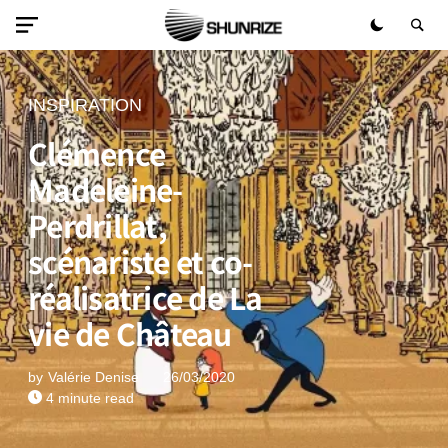
INSPIRATION
Clémence
Madeleine-
Perdrillat,
scénariste et co-
réalisatrice de La
vie de Château
by
Valérie Denise
26/03/2020
4 minute read