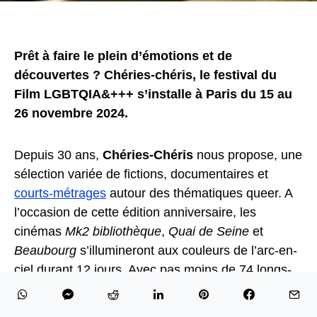
Prêt à faire le plein d’émotions et de
découvertes ? Chéries-chéris, le festival du
Film LGBTQIA&+++ s’installe à Paris du 15 au
26 novembre 2024.
Depuis 30 ans,
Chéries-Chéris
nous propose, une
sélection variée de fictions, documentaires et
courts-métrages
autour des thématiques queer. A
l’occasion de cette édition anniversaire, les
cinémas
Mk2 bibliothèque
,
Quai de Seine
et
Beaubourg
s’illumineront aux couleurs de l’arc-en-
ciel durant 12 jours. Avec pas moins de 74 longs-
métrages et 77 courts-métrages, il y a de quoi
satisfaire tous les cinéphiles.