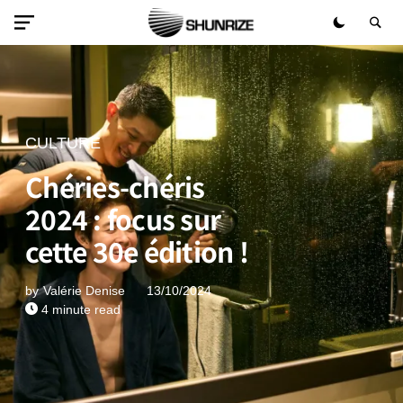
CULTURE
Chéries-chéris
2024 : focus sur
cette 30e édition !
by
Valérie Denise
13/10/2024
4 minute read