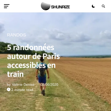
RANDOS
5 randonnées
autour de Paris
accessibles en
train
by
Valérie Denise
03/06/2020
2 minute read