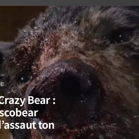
NE
Crazy Bear :
Escobear
’assaut ton