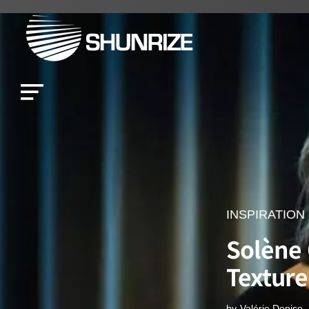
INSPIRATION
Solène
Texture
by
Valérie Denise