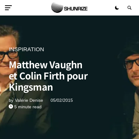
INSPIRATION
Matthew Vaughn
et Colin Firth pour
Kingsman
by
Valérie Denise
05/02/2015
5 minute read