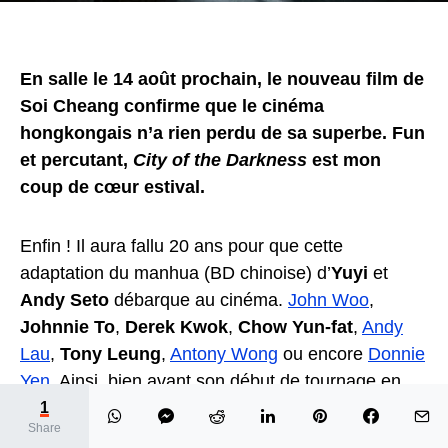
En salle le 14 août prochain, le nouveau film de
Soi Cheang confirme que le cinéma
hongkongais n’a rien perdu de sa superbe. Fun
et percutant,
City of the Darkness
est mon
coup de cœur estival.
Enfin ! Il aura fallu 20 ans pour que cette
adaptation du manhua (BD chinoise) d’
Yuyi
et
Andy Seto
débarque au cinéma.
John Woo
,
Johnnie To
,
Derek Kwok
,
Chow Yun-fat
,
Andy
Lau
,
Tony Leung
,
Antony Wong
ou encore
Donnie
Yen
. Ainsi, bien avant son début de tournage en
2021, de prestigieux noms furent attachés à ce
1
Share
projet.