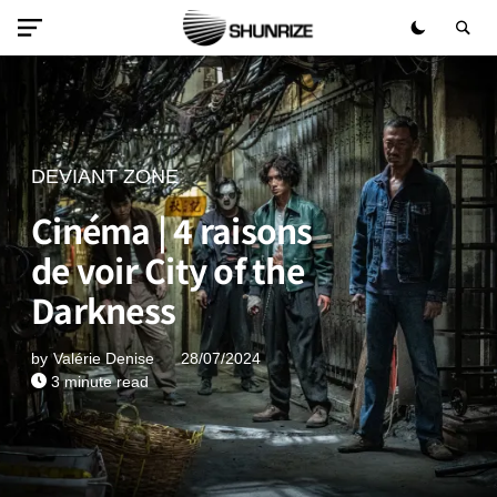
DEVIANT ZONE
Cinéma | 4 raisons
de voir City of the
Darkness
by
Valérie Denise
28/07/2024
3 minute read