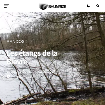
RANDOS
Les étangs de la
Bièvre
by
Valérie Denise
02/03/2015
4 minute read