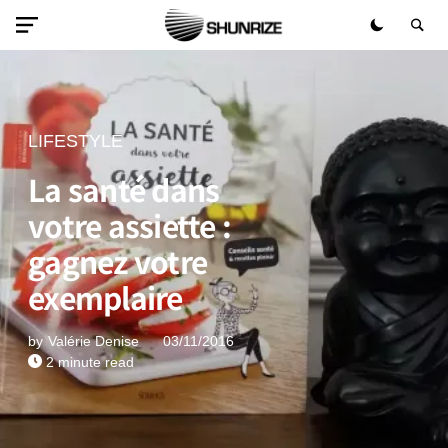
LIFESTYLE
La santé dans
votre assiette :
gagnez votre
exemplaire
by
Valérie Denise
03/11/2016
2 minute read