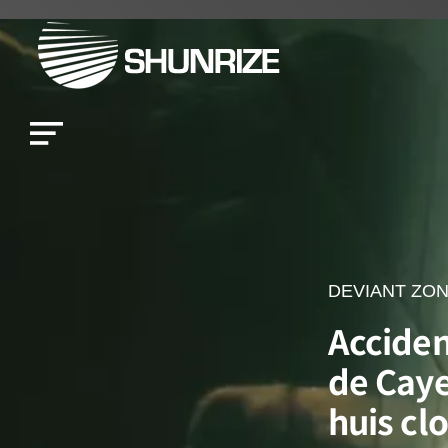
DEVIANT ZO
Accide
de Caye
huis cl