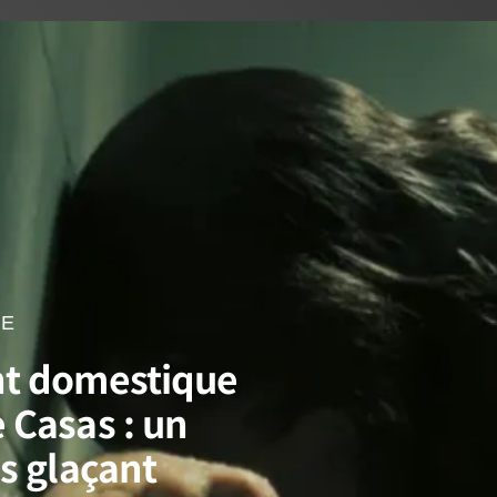
NE
nt domestique
 Casas : un
os glaçant